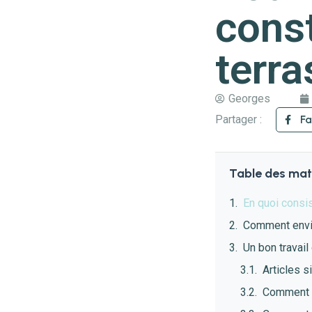
const
terra
Georges
Partager :
F
Table des mat
En quoi consis
Comment envis
Un bon travail
Articles s
Comment b