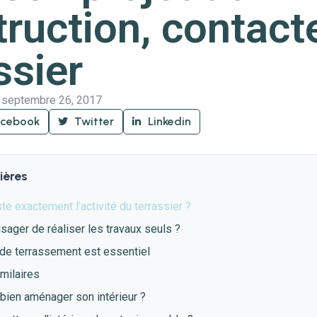
ruction, contact
ssier
septembre 26, 2017
acebook
Twitter
Linkedin
ières
te exactement l’activité du terrassier ?
ager de réaliser les travaux seuls ?
 de terrassement est essentiel
imilaires
ien aménager son intérieur ?