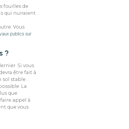
s fouilles de
ts qui nuiraient
autre. Vous
avaux publics sur
s ?
ernier. Si vous
evra être fait à
n sol stable…
possible. La
plus que
aire appel à
ent que vous