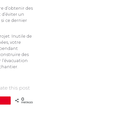
re d’obtenir des
 d’éviter un
si ce dernier
ojet. Inutile de
ées, votre
r pendant
construire des
r l’évacuation
chantier.
ate this post
0
pingle
PARTAGES