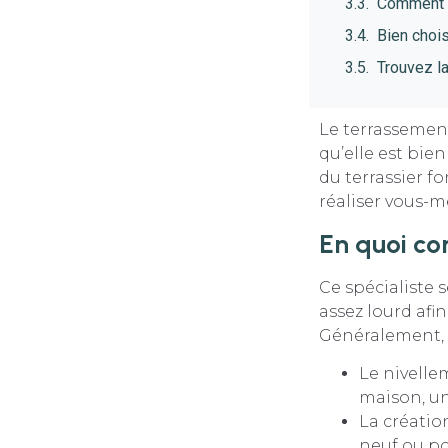
Comment n
Bien chois
Trouvez l
Le terrassement
qu’elle est bie
du terrassier f
réaliser vous-
En quoi co
Ce spécialiste 
assez lourd afi
Généralement, l
Le nivelle
maison, un
La créatio
neuf ou po