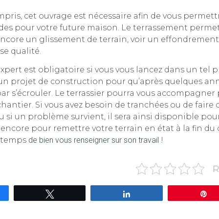
mpris, cet ouvrage est nécessaire afin de vous permett
des pour votre future maison. Le terrassement permet
core un glissement de terrain, voir un effondrement 
se qualité.
xpert est obligatoire si vous vous lancez dans un tel pr
un projet de construction pour qu’après quelques ann
 par s’écrouler. Le terrassier pourra vous accompagne
hantier. Si vous avez besoin de tranchées ou de faire 
u si un problème survient, il sera ainsi disponible pou
encore pour remettre votre terrain en état à la fin du 
e temps
de bien vous renseigner sur son travail
!
R
gez
Tweetez
Partagez
É