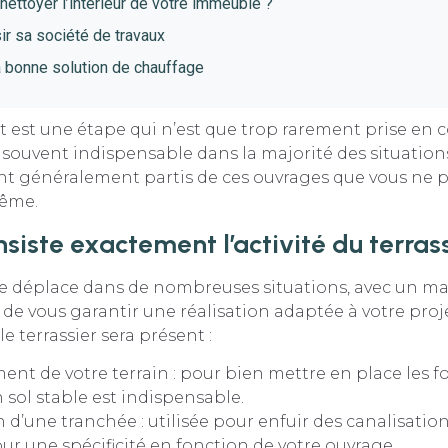
ettoyer l’intérieur de votre immeuble ?
ir sa société de travaux
a bonne solution de chauffage
 est une étape qui n’est que trop rarement prise en 
n souvent indispensable dans la majorité des situations
ont généralement partis de ces ouvrages que vous ne 
même.
nsiste exactement l’activité du terrass
se déplace dans de nombreuses situations, avec un ma
n de vous garantir une réalisation adaptée à votre proje
e terrassier sera présent :
ment de votre terrain : pour bien mettre en place les 
 sol stable est indispensable.
n d’une tranchée : utilisée pour enfuir des canalisation
ur une spécificité en fonction de votre ouvrage.