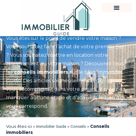
Conseils immobiliers
Vous êtes sur le point de vendre votre maison ?
Vous souhaitez faire l’achat de votre premier bien
? Vous souhaitez mettre en location votre
appartement ou votre maison ? Découvrez tous
les
conseils immobiliers
sur le blog Immobilier
Guide. Des articles soigneusement rédigés pour
vous accompagner dans votre projet, afin de ne
manquer aucune étape et d’acquérir le bien qui
vous correspond.
Vous êtes ici »
Immobilier Guide
»
Conseils
»
Conseils
immobiliers