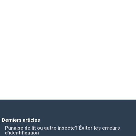
Construction
rts pour réussir vos
Actualités du secteur, chant
demain.
Derniers articles
Punaise de lit ou autre insecte? Éviter les erreurs
d’identification