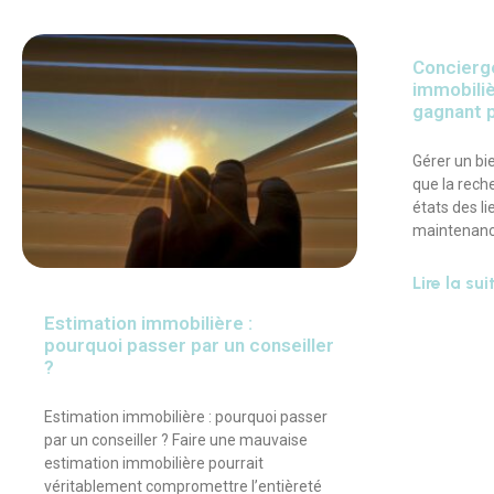
Concierge
immobiliè
gagnant p
Gérer un bie
que la reche
états des l
maintenan
Lire la su
Estimation immobilière :
pourquoi passer par un conseiller
?
Estimation immobilière : pourquoi passer
par un conseiller ? Faire une mauvaise
estimation immobilière pourrait
véritablement compromettre l’entièreté