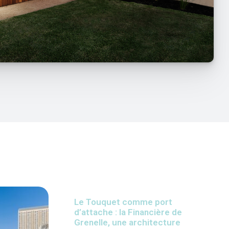
Le Touquet comme port
d’attache : la Financière de
Grenelle, une architecture