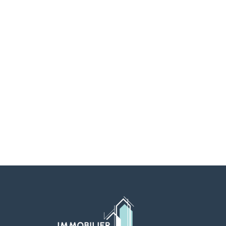
Conseils
Astuces pratiques, guides et recommandations d'expe
projets au quotidien.