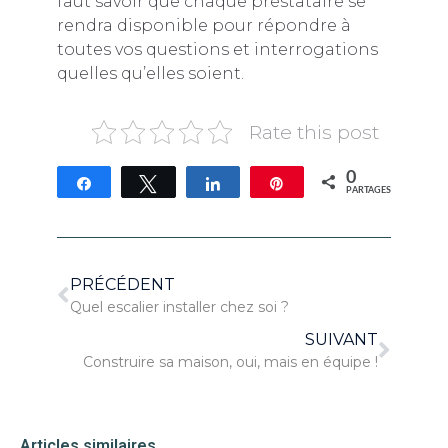
faut savoir que chaque prestataire se
rendra disponible pour répondre à
toutes vos questions et interrogations
quelles qu’elles soient.
Rate this post
0
Partagez
Tweetez
Partagez
Épingle
PARTAGES
PRÉCÉDENT
Quel escalier installer chez soi ?
SUIVANT
Construire sa maison, oui, mais en équipe !
Articles similaires