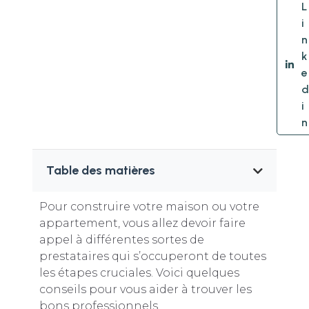
L
i
n
k
e
d
i
n
Table des matières
Pour construire votre maison ou votre
appartement, vous allez devoir faire
appel à différentes sortes de
prestataires qui s’occuperont de toutes
les étapes cruciales. Voici quelques
conseils pour vous aider à trouver les
bons professionnels.