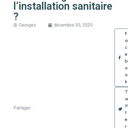
l’installation sanitaire
?
Georges
décembre 30, 2020
F
a
c
e
b
o
o
k
T
it
Partager :
t
e
r