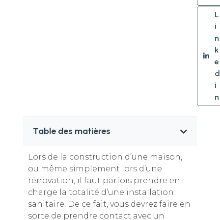
L
i
n
k
e
d
i
n
Table des matières
Lors de la construction d’une maison,
ou même simplement lors d’une
rénovation, il faut parfois prendre en
charge la totalité d’une installation
sanitaire. De ce fait, vous devrez faire en
sorte de prendre contact avec un