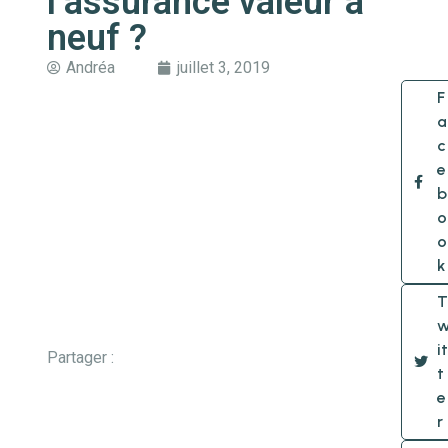
l’assurance valeur à
neuf ?
Andréa
juillet 3, 2019
F
a
c
e
b
o
o
k
T
it
Partager :
t
e
r