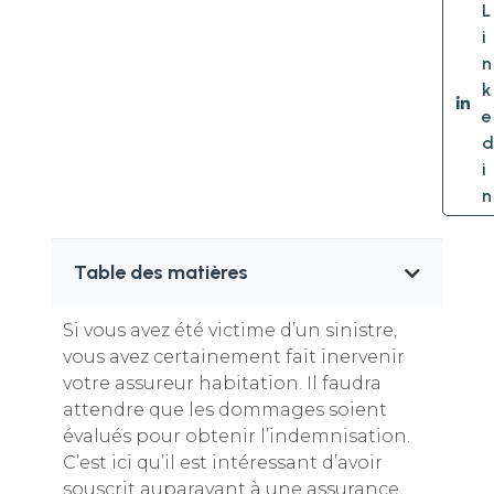
L
i
n
k
e
d
i
n
Table des matières
Si vous avez été victime d’un sinistre,
vous avez certainement fait inervenir
votre assureur habitation. Il faudra
attendre que les dommages soient
évalués pour obtenir l’indemnisation.
C’est ici qu’il est intéressant d’avoir
souscrit auparavant à une assurance