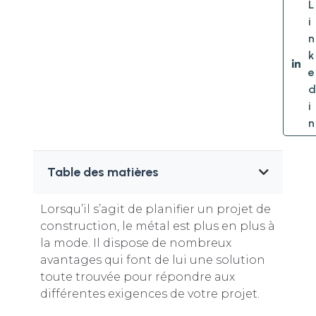
L
i
n
k
e
d
i
n
Table des matières
Lorsqu’il s’agit de planifier un projet de
construction, le métal est plus en plus à
la mode. Il dispose de nombreux
avantages qui font de lui une solution
toute trouvée pour répondre aux
différentes exigences de votre projet.