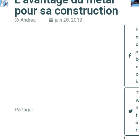
pour sa construction
Andréa
juin 28, 2019
F
a
c
e
b
o
o
k
T
it
Partager :
t
e
r