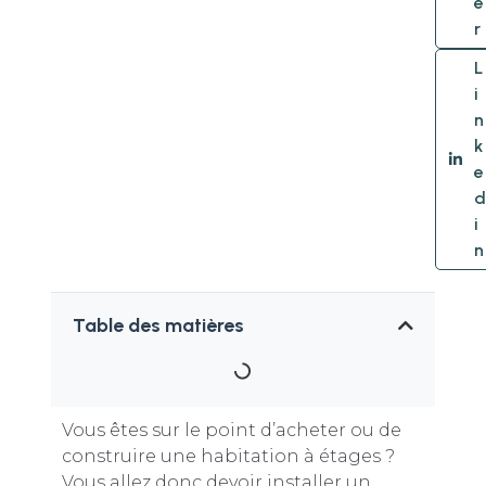
e
r
L
i
n
k
e
d
i
n
Table des matières
Vous êtes sur le point d’acheter ou de
construire une habitation à étages ?
Vous allez donc devoir installer un