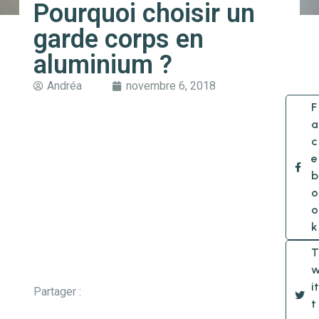
Pourquoi choisir un
garde corps en
aluminium ?
Andréa
novembre 6, 2018
F
a
c
e
b
o
o
k
T
it
Partager :
t