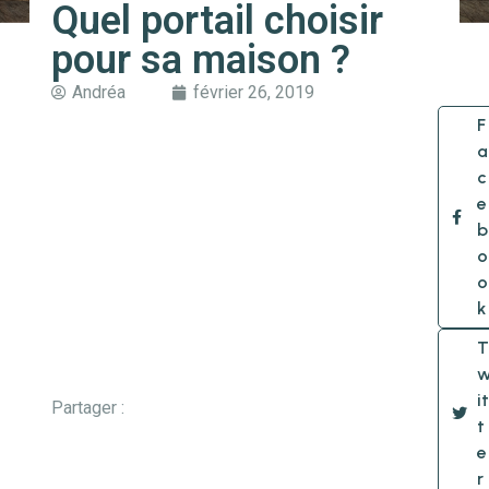
Quel portail choisir
pour sa maison ?
Andréa
février 26, 2019
F
a
c
e
b
o
o
k
T
it
Partager :
t
e
r