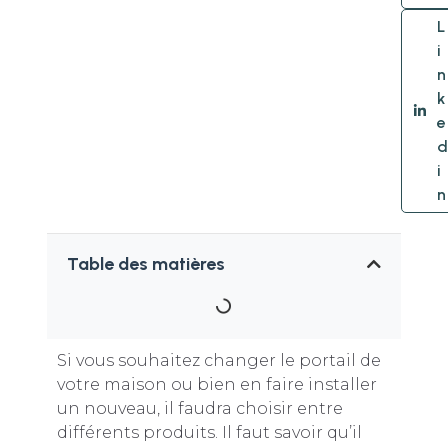
L
i
n
k
e
d
i
n
Table des matières
Si vous souhaitez changer le portail de
votre maison ou bien en faire installer
un nouveau, il faudra choisir entre
différents produits. Il faut savoir qu’il