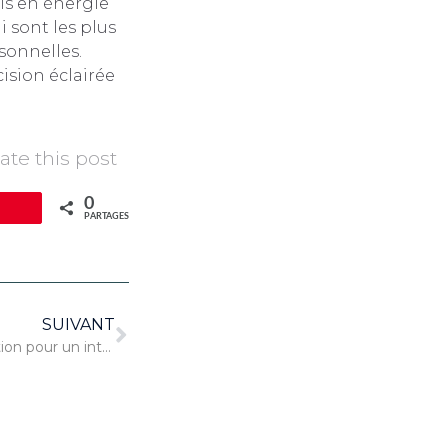
ois en énergie
 sont les plus
sonnelles.
ision éclairée
ate this post
0
pingle
PARTAGES
SUIVANT
Le sur mesure et personnalisation pour un intérieur unique