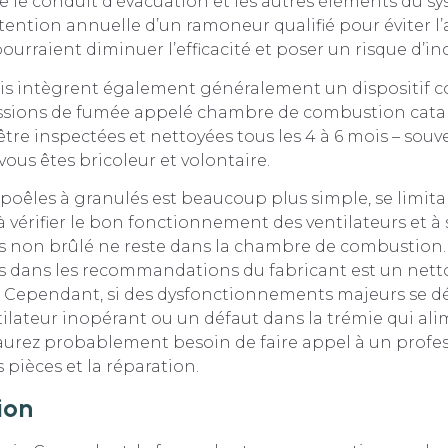
ue le conduit d’évacuation et les autres éléments du s
ttention annuelle d’un ramoneur qualifié pour éviter 
pourraient diminuer l’efficacité et poser un risque d’in
ois intègrent également généralement un dispositif 
issions de fumée appelé chambre de combustion catal
être inspectées et nettoyées tous les 4 à 6 mois – sou
vous êtes bricoleur et volontaire.
 poêles à granulés est beaucoup plus simple, se limit
vérifier le bon fonctionnement des ventilateurs et à 
s non brûlé ne reste dans la chambre de combustion.
uis dans les recommandations du fabricant est un net
. Cependant, si des dysfonctionnements majeurs se d
lateur inopérant ou un défaut dans la trémie qui ali
 aurez probablement besoin de faire appel à un profe
s pièces et la réparation.
ion