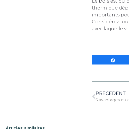
Le bois est du 
thermique dépen
importants pou
Considérez tous
avec laquelle v
Parta
PRÉCÉDENT
5 avantages du 
Articles similaires