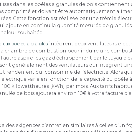
ilisés dans les poêles à granulés de bois contiennen
ès comprimé et doivent être automatiquement alimen
ées. Cette fonction est réalisée par une trémie élect
ui ajoute en continu la quantité mesurée de granulés
chaleur souhaitée.
reux poêles à granulés
intègrent deux ventilateurs électri
ns la chambre de combustion pour induire une combus
l’autre aspire les gaz d’échappement par le tuyau d’é
e sont généralement des ventilateurs qui intègrent u
t rendement qui consomme de l’électricité. Alors que
ectrique varie en fonction de la capacité du poêle à
 100 kilowattheures (kWh) par mois. Aux tarifs habituels
anulés de bois ajoutera environ 10€ à votre facture d’él
a des exigences d’entretien similaires à celles d’un foy