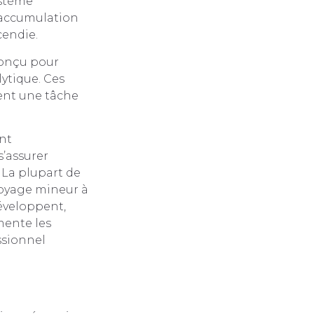
ystème
l’accumulation
cendie.
conçu pour
ytique. Ces
vent une tâche
ant
s’assurer
 La plupart de
toyage mineur à
éveloppent,
mente les
ssionnel