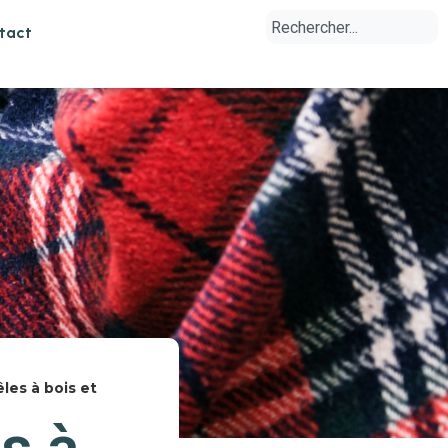
tact
les à bois et
s à