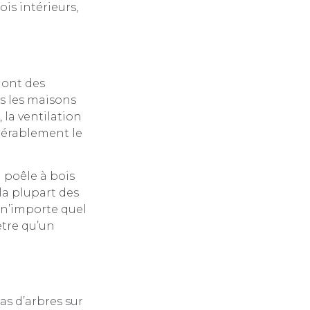
is intérieurs,
 ont des
s les maisons
 la ventilation
dérablement le
n poêle à bois
la plupart des
s n’importe quel
ètre qu’un
pas d’arbres sur