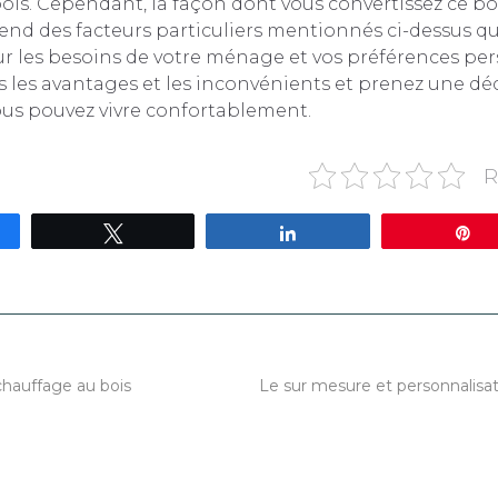
bois. Cependant, la façon dont vous convertissez ce b
d des facteurs particuliers mentionnés ci-dessus qui
r les besoins de votre ménage et vos préférences per
 les avantages et les inconvénients et prenez une déc
ous pouvez vivre confortablement.
R
gez
Tweetez
Partagez
É
chauffage au bois