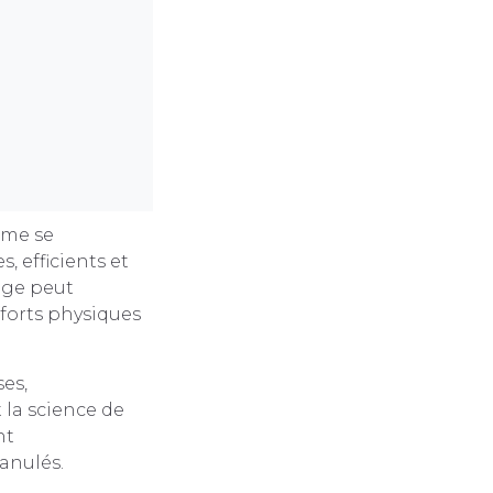
omme se
s, efficients et
age peut
fforts physiques
es,
la science de
nt
ranulés.