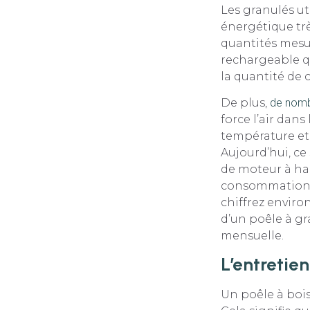
Les granulés ut
énergétique tr
quantités mesur
rechargeable q
la quantité de 
De plus,
de nomb
force l’air da
température et 
Aujourd’hui, c
de moteur à hau
consommation él
chiffrez environ
d’un poêle à gr
mensuelle.
L’entretien
Un poêle à bois 