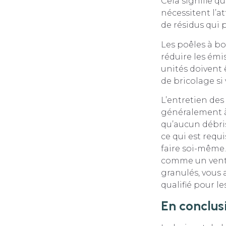
Cela signifie q
nécessitent l’a
de résidus qui 
Les poêles à b
réduire les ém
unités doivent 
de bricolage si 
L’entretien des
généralement à 
qu’aucun débri
ce qui est req
faire soi-même
comme un venti
granulés, vous
qualifié pour le
En conclus