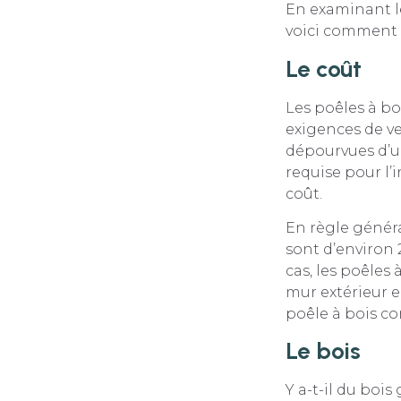
En examinant le
voici comment 
Le coût
Les poêles à b
exigences de ve
dépourvues d’un
requise pour l
coût.
En règle général
sont d’environ 
cas, les poêles
mur extérieur e
poêle à bois c
Le bois
Y a-t-il du bois