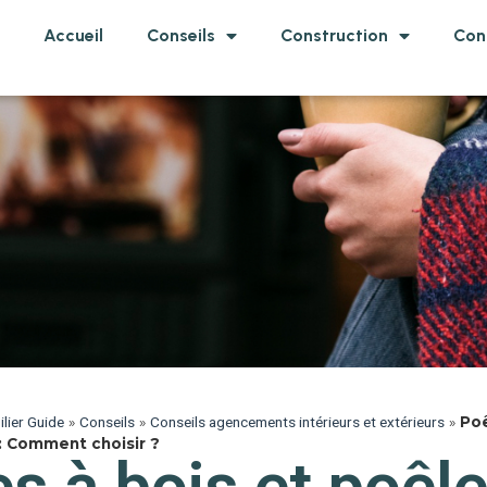
Accueil
Conseils
Construction
Con
lier Guide
»
Conseils
»
Conseils agencements intérieurs et extérieurs
»
Poê
: Comment choisir ?
s à bois et poêle