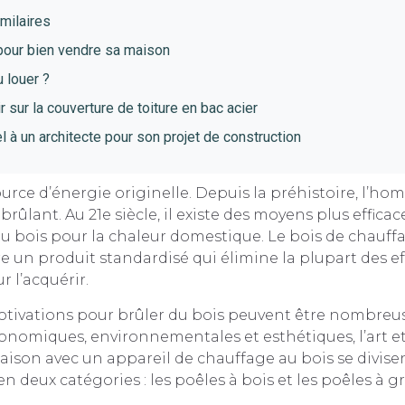
imilaires
pour bien vendre sa maison
 louer ?
r sur la couverture de toiture en bac acier
l à un architecte pour son projet de construction
source d’énergie originelle. Depuis la préhistoire, l’h
brûlant. Au 21e siècle, il existe des moyens plus efficace
du bois pour la chaleur domestique. Le bois de chauff
 un produit standardisé qui élimine la plupart des e
r l’acquérir.
otivations pour brûler du bois peuvent être nombreus
omiques, environnementales et esthétiques, l’art et 
ison avec un appareil de chauffage au bois se divise
 deux catégories : les poêles à bois et les poêles à g