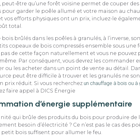
, peut-être qu’une forêt voisine permet de couper des
s pour garder le poêle allumé et votre maison au cha
et vos efforts physiques ont un prix, incluez-le égale
oût total.
 bois brûlés dans les poêles à granulés, à l’inverse, so
etits copeaux de bois compressés ensemble sous une f
 pas de cette façon naturellement et vous ne pouvez 
-même. Par conséquent, vous devrez les commander en
ier ou les acheter dans un point de vente au détail. Da
urce peut être difficile à trouver et les granulés ne so
n prix réduit. Si vous recherchez
un chauffage à bois ou à 
ez faire appel à DICS Énergie
mmation d’énergie supplémentaire
ité qui brûle des produits du bois pour produire de 
ement besoin d’électricité ? Ce n’est pas le cas des poê
petit bois suffisent pour allumer le feu.