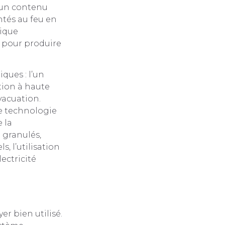
t un contenu
tés au feu en
rique
 pour produire
ques : l’un
tion à haute
vacuation.
ne technologie
 la
 granulés,
, l’utilisation
ectricité
er bien utilisé.