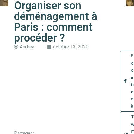
Organiser son
déménagement à
Paris : comment
procéder ?
Andréa
octobre 13, 2020
F
a
c
e
b
o
o
k
T
it
Partager :