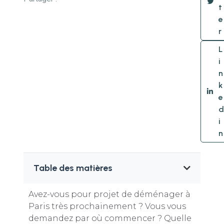
t
e
r
L
i
n
k
e
d
i
n
Table des matières
Avez-vous pour projet de déménager à
Paris très prochainement ? Vous vous
demandez par où commencer ? Quelle