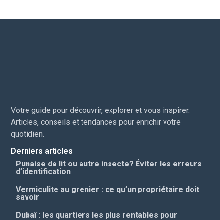
quotidien.
Derniers articles
Punaise de lit ou autre insecte? Éviter les erreurs
d’identification
Vermiculite au grenier : ce qu’un propriétaire doit
savoir
Dubaï : les quartiers les plus rentables pour
acheter une maison en 2026
Le Touquet comme port d’attache : la Financière
de Grenelle, une architecture patrimoniale bâtie
pour le temps long
Estimation immobilière : pourquoi passer par un
conseiller ?
Catégories
Conseils
Construction