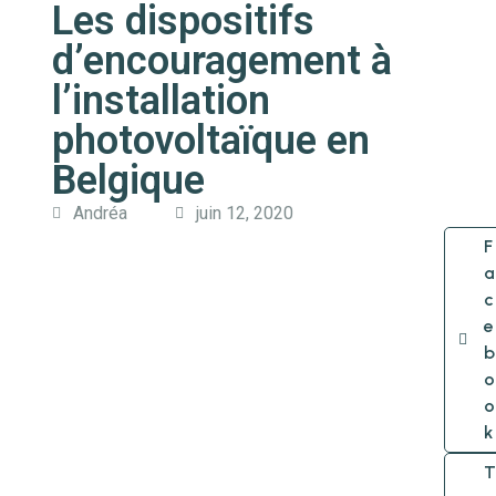
Les dispositifs
d’encouragement à
l’installation
photovoltaïque en
Belgique
Andréa
juin 12, 2020
F
a
c
e
b
o
o
k
T