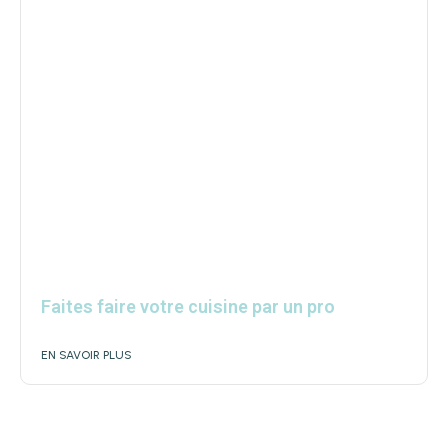
Faites faire votre cuisine par un pro
EN SAVOIR PLUS
Votre guide pour découvrir, explorer et vous inspirer.
Articles, conseils et tendances pour enrichir votre