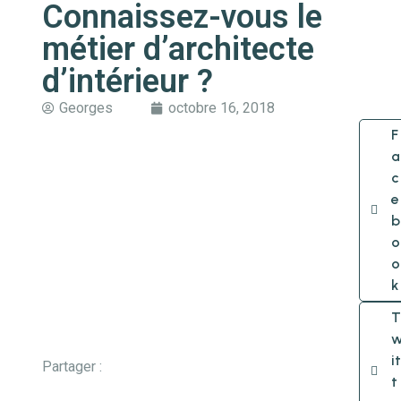
Connaissez-vous le
métier d’architecte
d’intérieur ?
Georges
octobre 16, 2018
F
a
c
e
b
o
o
k
T
it
Partager :
t