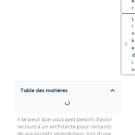
e
r
L
i
n
k
e
d
i
n
Table des matières
Il se peut que vous ayez besoin d’avoir
recours à un architecte pour certains
de vos projets immobiliers, lors d’une