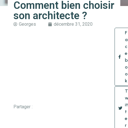
Comment bien choisir
son architecte ?
Georges
décembre 31, 2020
F
a
c
e
b
o
o
k
T
it
Partager :
t
e
r