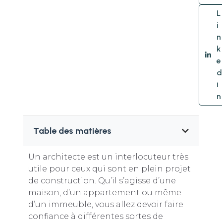
L
i
n
k
e
d
i
n
Table des matières
Un architecte est un interlocuteur très
utile pour ceux qui sont en plein projet
de construction. Qu’il s’agisse d’une
maison, d’un appartement ou même
d’un immeuble, vous allez devoir faire
confiance à différentes sortes de