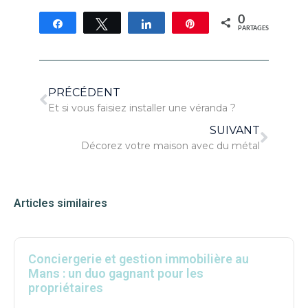
0
Partagez
Tweetez
Partagez
Épingle
PARTAGES
PRÉCÉDENT
Et si vous faisiez installer une véranda ?
SUIVANT
Décorez votre maison avec du métal
Articles similaires
Conciergerie et gestion immobilière au
Mans : un duo gagnant pour les
propriétaires