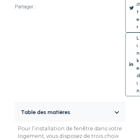
it
Partager :
t
e
r
L
i
n
k
e
d
i
n
Table des matières
Pour l’installation de fenêtre dans votre
logement, vous disposez de trois choix