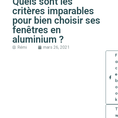
Quels sont les
critères imparables
pour bien choisir ses
fenêtres en
aluminium ?
Rémi
mars 26, 2021
F
a
c
e
b
o
o
k
T