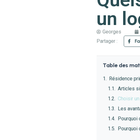
un l
Georges
Partager :
F
Table des mat
Résidence pri
Articles s
Choisir un
Les avanta
Pourquoi c
Pourquoi c