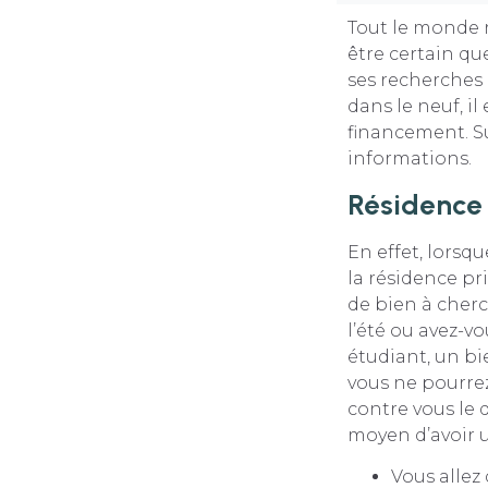
Tout le monde 
être certain qu
ses recherches e
dans le neuf, i
financement. Su
informations.
Résidence 
En effet, lorsqu
la résidence pri
de bien à cherc
l’été ou avez-v
étudiant, un bie
vous ne pourrez
contre vous le 
moyen d’avoir un
Vous allez