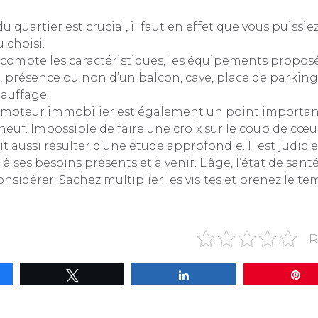
du quartier est crucial, il faut en effet que vous puissi
u choisi.
compte les caractéristiques, les équipements proposés
, présence ou non d’un balcon, cave, place de parking
hauffage.
omoteur immobilier est également un point important
neuf. Impossible de faire une croix sur le coup de cœur
t aussi résulter d’une étude approfondie. Il est judici
 ses besoins présents et à venir. L’âge, l’état de sant
nsidérer. Sachez multiplier les visites et prenez le te
R
gez
Tweetez
Partagez
É