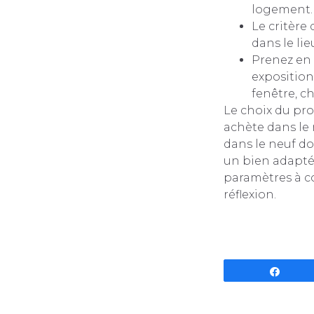
logement.
Le critère 
dans le lie
Prenez en 
exposition
fenêtre, c
Le choix du pr
achète dans le 
dans le neuf doi
un bien adapté à
paramètres à co
réflexion.
Parta