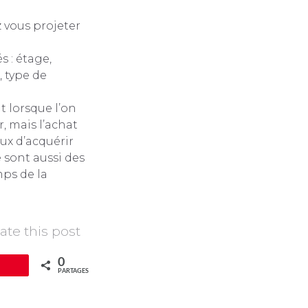
ez vous projeter
 : étage,
, type de
 lorsque l’on
, mais l’achat
eux d’acquérir
é sont aussi des
mps de la
ate this post
0
pingle
PARTAGES