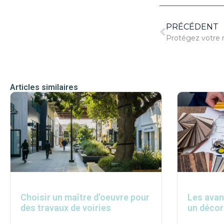
PRÉCÉDENT
Protégez votre
Articles similaires
Choisir un maître d’oeuvre pour
Les avan
des travaux de voiries
un décor