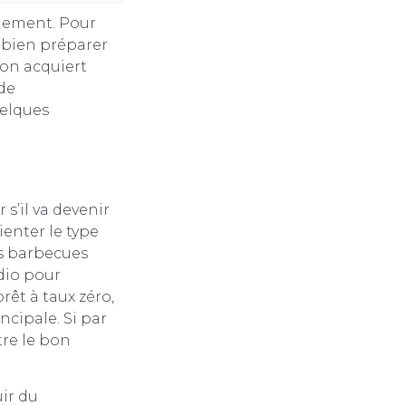
ogement. Pour
e bien préparer
’on acquiert
 de
uelques
 s’il va devenir
ienter le type
es barbecues
dio pour
rêt à taux zéro,
ncipale. Si par
tre le bon
ir du