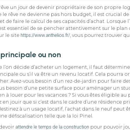
rêve un jour de devenir propriétaire de son propre l
e le rêve ne devienne pas hors budget, il est crucial d
t de faire le calcul de ses capacités d’achat. Lorsque l
l est essentiel de se pencher attentivement sur le plan
r le site
https://www.anthelios.fr/
, vous pourrez trouver q
principale ou non
e l’on décide d’acheter un logement, il faut déterminer
ncipale ou s’il va être un revenu locatif. Cela pourra or
her. Avez-vous besoin d’un rez-de-jardin pour faire d
ous besoin d’une petite surface pour aménager un stu
n à louer pour les vacances ? Si vous êtes éligible au p
 en jouir que si c’est dans le cadre d’une résidence pri
destinez à un usage locatif, l’achat dans le neuf peut ê
e défiscalisation telle que la loi Pinel.
 devoir
attendre le temps de la construction
pour pouvoir jou