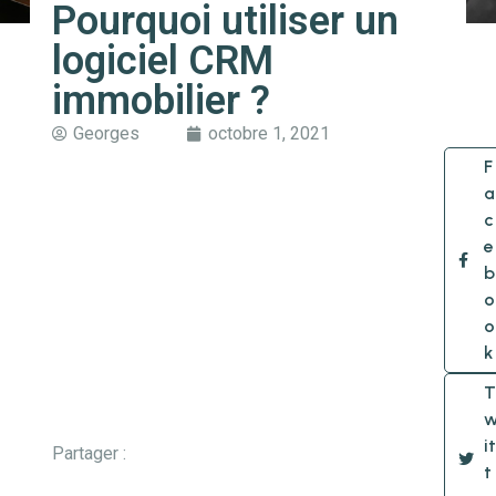
Pourquoi utiliser un
logiciel CRM
immobilier ?
Georges
octobre 1, 2021
F
a
c
e
b
o
o
k
T
it
Partager :
t