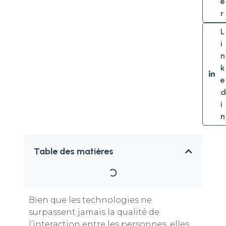
e
r
L
i
n
k
e
d
i
n
Table des matières
Bien que les technologies ne
surpassent jamais la qualité de
l’interaction entre les personnes, elles